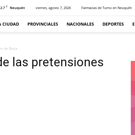
C
12.7
viernes, agosto 7, 2026
Farmacias de Turno en Neuquén
Neuquén
A CIUDAD
PROVINCIALES
NACIONALES
DEPORTES
nes de Boca
de las pretensiones