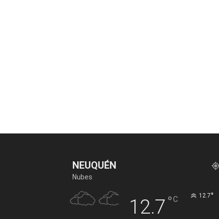
NEUQUÉN
Nubes
°
12.7
°
C
12.7