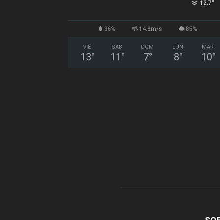
°
12.7
36%
14.8m/s
85%
VIE
SÁB
DOM
LUN
MAR
13
°
11
°
7
°
8
°
10
°