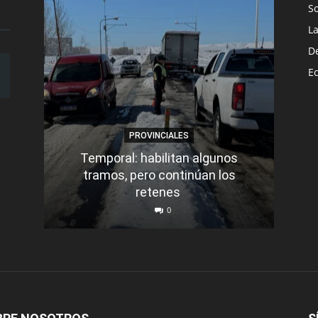
S
L
D
E
PROVINCIALES
Temporal: habilitan algunos
tramos, pero continúan los
Q
retenes
nu
0