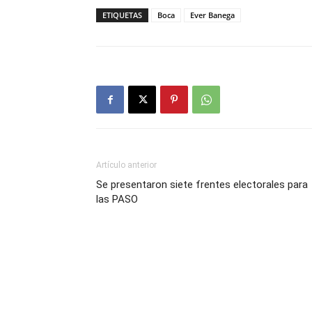
ETIQUETAS
Boca
Ever Banega
Artículo anterior
Se presentaron siete frentes electorales para
las PASO