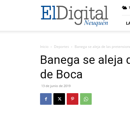
El
Digital
Neuquen
L
Inicio
Deportes
Banega se aleja de las pretensio
Banega se aleja 
de Boca
13 de junio de 2019