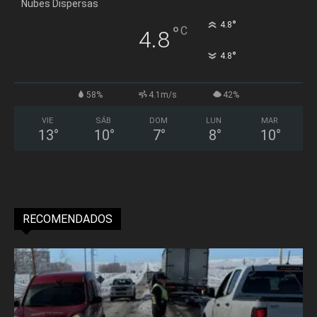
Nubes Dispersas
°
4.8
°
C
4.8
°
4.8
58%
4.1m/s
42%
VIE
SÁB
DOM
LUN
MAR
13
°
10
°
7
°
8
°
10
°
RECOMENDADOS