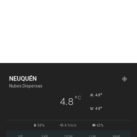
NEUQUÉN
Nubes Dispersas
°
4.8
°
C
4.8
°
4.8
58%
4.1m/s
42%
VIE
SÁB
DOM
LUN
MAR