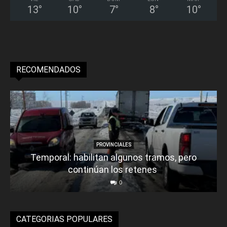
13
°
10
°
7
°
8
°
10
°
RECOMENDADOS
PROVINCIALES
Temporal: habilitan algunos tramos, pero
continúan los retenes
0
CATEGORIAS POPULARES