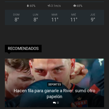
60%
3.1m/s
68%
DOM
LUN
MAR
MIÉ
JUE
8
°
8
°
11
°
11
°
9
°
RECOMENDADOS
DEPORTES
Hacen fila para ganarle a River: sumó otro
papelón
0