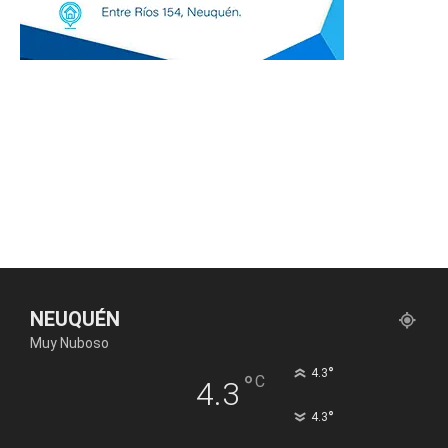
NEUQUÉN
Muy Nuboso
°
4.3
°
C
4.3
°
4.3