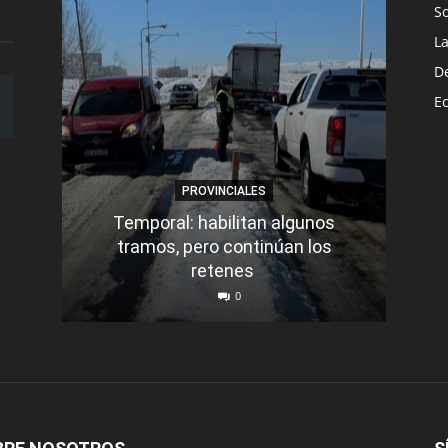
S
L
D
E
PROVINCIALES
Temporal: habilitan algunos
tramos, pero continúan los
Q
retenes
nu
0