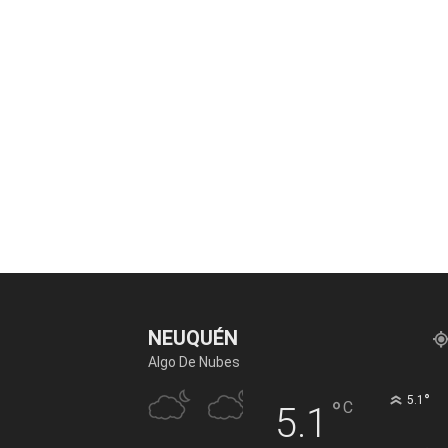
NEUQUÉN
Algo De Nubes
°
5.1
°
C
5.1