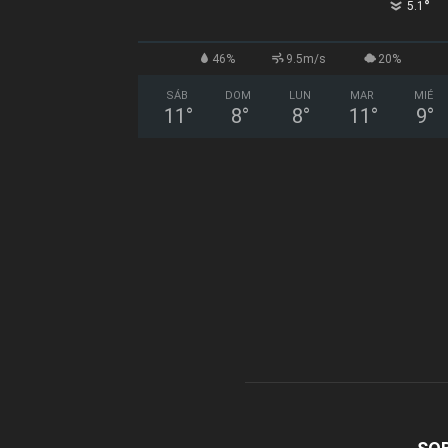
°
5.1
46%
9.5m/s
20%
SÁB
DOM
LUN
MAR
MIÉ
11
°
8
°
8
°
11
°
9
°