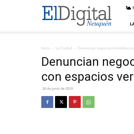
El
5
Digital
Neuquen
L
Inicio
La Ciudad
Denuncian negocios inmobiliarios
Denuncian negoci
con espacios ve
26 de junio de 2019