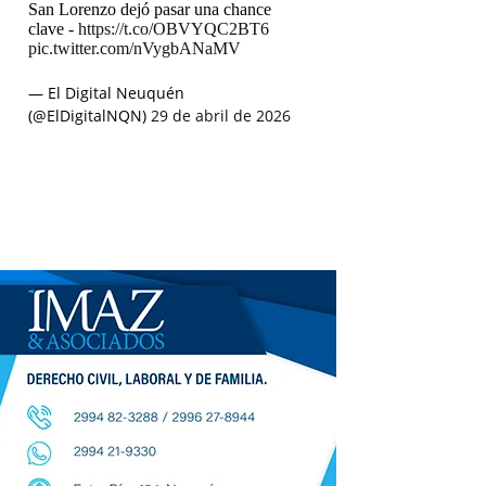
San Lorenzo dejó pasar una chance
clave -
https://t.co/OBVYQC2BT6
pic.twitter.com/nVygbANaMV
— El Digital Neuquén
(@ElDigitalNQN)
29 de abril de 2026