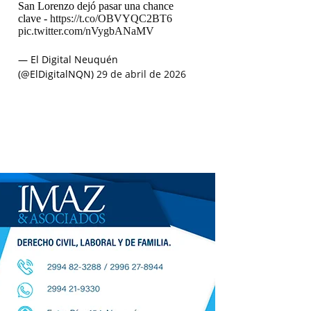
San Lorenzo dejó pasar una chance
clave -
https://t.co/OBVYQC2BT6
pic.twitter.com/nVygbANaMV
— El Digital Neuquén
(@ElDigitalNQN)
29 de abril de 2026