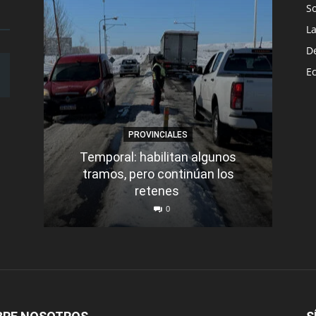
S
L
D
E
PROVINCIALES
Temporal: habilitan algunos
tramos, pero continúan los
Q
retenes
nu
0