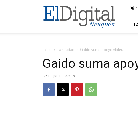
El
9
Digital
Neuquen
L
Inicio
La Ciudad
Gaido suma apoyo violeta
Gaido suma apoy
28 de junio de 2019