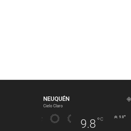
NEUQUÉN
Cielo Claro
°
9.8
°
C
9.8