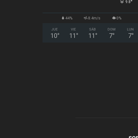
°
9.8
44%
8.4m/s
0%
JUE
VIE
SÁB
DOM
LUN
10
°
11
°
11
°
7
°
7
°