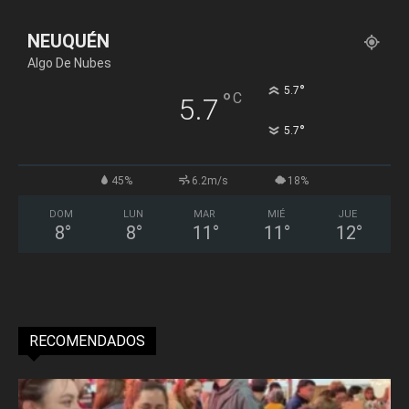
NEUQUÉN
Algo De Nubes
°
5.7
°
C
5.7
°
5.7
45%
6.2m/s
18%
DOM
LUN
MAR
MIÉ
JUE
8
°
8
°
11
°
11
°
12
°
RECOMENDADOS