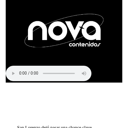
San Lorenzo dejó pasar una chance clave -