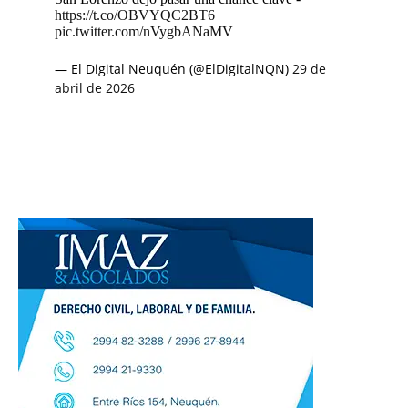
https://t.co/OBVYQC2BT6
pic.twitter.com/nVygbANaMV
— El Digital Neuquén (@ElDigitalNQN)
29 de
abril de 2026