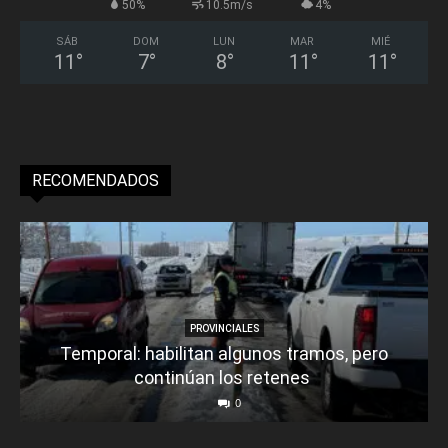
50%
10.5m/s
4%
SÁB
DOM
LUN
MAR
MIÉ
11
°
7
°
8
°
11
°
11
°
RECOMENDADOS
PROVINCIALES
Temporal: habilitan algunos tramos, pero
continúan los retenes
0