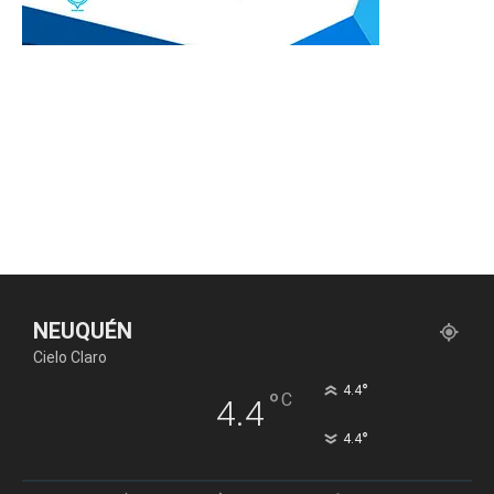
NEUQUÉN
Cielo Claro
°
4.4
°
C
4.4
°
4.4