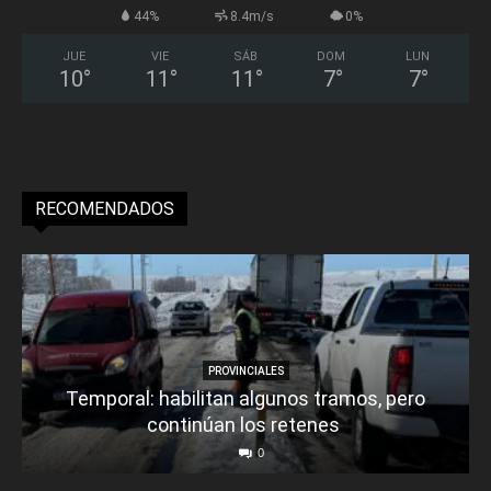
44%
8.4m/s
0%
JUE
VIE
SÁB
DOM
LUN
10
°
11
°
11
°
7
°
7
°
RECOMENDADOS
PROVINCIALES
Temporal: habilitan algunos tramos, pero
continúan los retenes
0