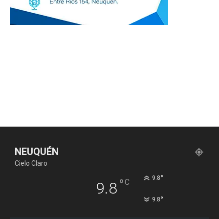
NEUQUÉN
Cielo Claro
°
9.8
°
C
9.8
°
9.8