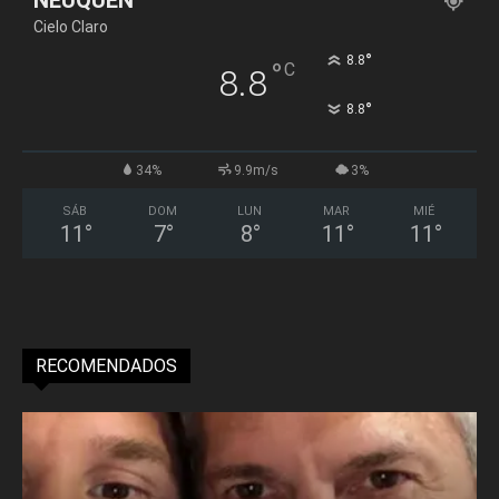
Cielo Claro
°
8.8
°
C
8.8
°
8.8
34%
9.9m/s
3%
SÁB
DOM
LUN
MAR
MIÉ
11
°
7
°
8
°
11
°
11
°
RECOMENDADOS