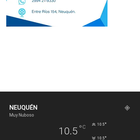
NEUQUÉN
Muy Nuboso
°
10.5
°
C
10.5
°
10.5