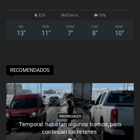
32%
8.5m/s
78%
VIE
SÁB
DOM
LUN
MAR
13
°
11
°
7
°
8
°
10
°
RECOMENDADOS
PROVINCIALES
Temporal: habilitan algunos tramos, pero
continúan los retenes
0