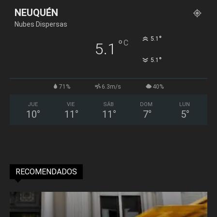
NEUQUÉN
Nubes Dispersas
°
5.1
°
C
5.1
°
5.1
71%
6.3m/s
40%
JUE
VIE
SÁB
DOM
LUN
10
°
11
°
11
°
7
°
5
°
RECOMENDADOS