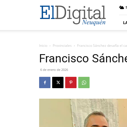
El
5
Digital
Neuquen
L
Inicio
Provinciales
Francisco Sánchez desafía el 
Francisco Sánch
6 de enero de 2026