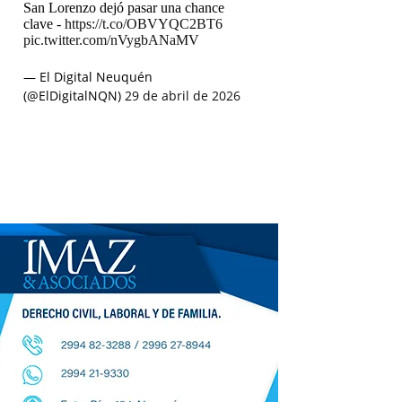
San Lorenzo dejó pasar una chance
clave -
https://t.co/OBVYQC2BT6
pic.twitter.com/nVygbANaMV
— El Digital Neuquén
(@ElDigitalNQN)
29 de abril de 2026