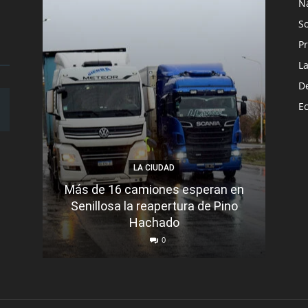
N
S
Pr
L
D
E
LA CIUDAD
Más de 16 camiones esperan en
Senillosa la reapertura de Pino
Se e
Hachado
0