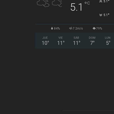
°
5.1
°
C
5.1
°
5.1
84%
7.2m/s
79%
JUE
VIE
SÁB
DOM
LUN
10
°
11
°
11
°
7
°
5
°