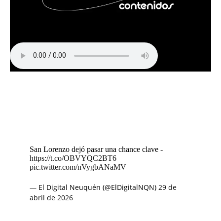
San Lorenzo dejó pasar una chance clave -
https://t.co/OBVYQC2BT6
pic.twitter.com/nVygbANaMV
— El Digital Neuquén (@ElDigitalNQN)
29 de
abril de 2026