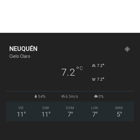
NEUQUÉN
Cielo Claro
°
7.2
°
C
7.2
°
7.2
54%
6.3m/s
0%
VIE
SÁB
DOM
LUN
MAR
11
°
11
°
7
°
7
°
5
°