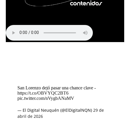
San Lorenzo dejó pasar una chance clave -
https://t.co/OBVYQC2BT6
pic.twitter.com/nVygbANaMV
— El Digital Neuquén (@ElDigitalNQN)
29 de
abril de 2026