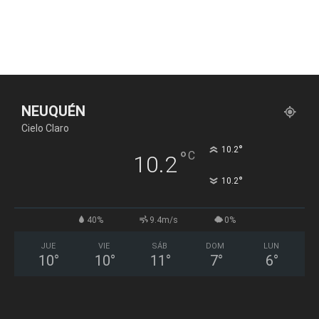
NEUQUÉN
Cielo Claro
°
10.2
°
C
10.2
°
10.2
40%
9.4m/s
0%
JUE
VIE
SÁB
DOM
LUN
10
°
10
°
11
°
7
°
6
°