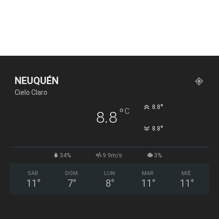
NEUQUÉN
Cielo Claro
°
8.8
°
C
8.8
°
8.8
34%
9.9m/s
3%
SÁB
DOM
LUN
MAR
MIÉ
11
°
7
°
8
°
11
°
11
°