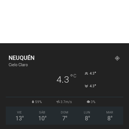
NEUQUÉN
Cielo Claro
°
4.3
°
C
4.3
°
4.3
59%
3.7m/s
3%
VIE
SÁB
DOM
LUN
MAR
13
°
10
°
7
°
8
°
8
°