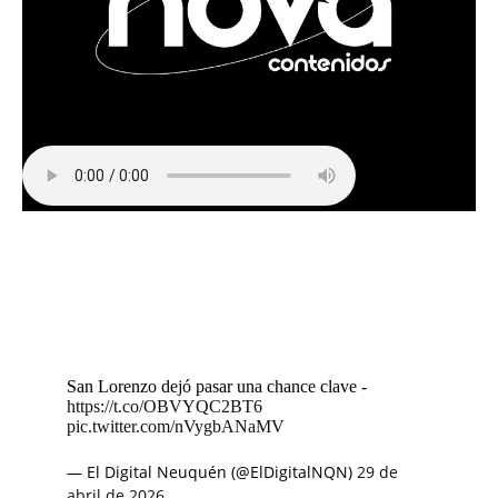
San Lorenzo dejó pasar una chance clave -
https://t.co/OBVYQC2BT6
pic.twitter.com/nVygbANaMV
— El Digital Neuquén (@ElDigitalNQN)
29 de
abril de 2026