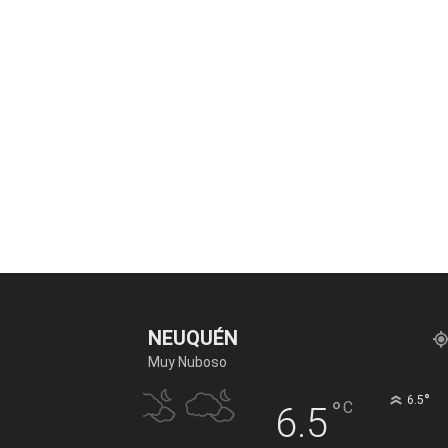
NEUQUÉN
Muy Nuboso
°
6.5
°
C
6.5