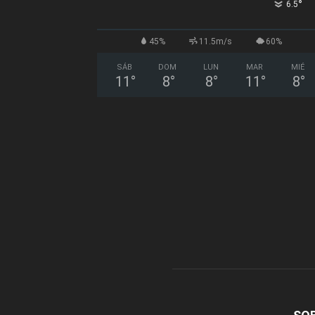
°
6.5
45%
11.5m/s
60%
SÁB
DOM
LUN
MAR
MIÉ
11
°
8
°
8
°
11
°
8
°