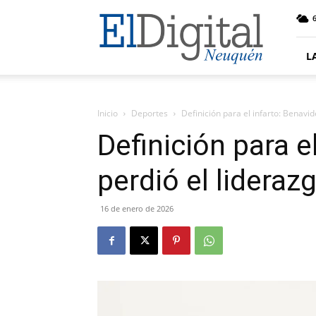
El
6
Digital
Neuquen
L
Inicio
Deportes
Definición para el infarto: Benavi
Definición para e
perdió el lideraz
16 de enero de 2026