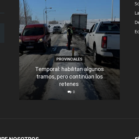
S
L
D
E
PROVINCIALES
Temporal: habilitan algunos
tramos, pero continúan los
Q
retenes
nu
0