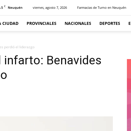
C
.5
viernes, agosto 7, 2026
Farmacias de Turno en Neuquén
Neuquén
A CIUDAD
PROVINCIALES
NACIONALES
DEPORTES
des perdió el liderazgo
l infarto: Benavides
go