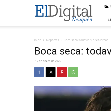
El
Digital
Neuquen
L
Inicio
Deportes
Boca seca: todavía sin refuerzos
Boca seca: todav
17 de enero de 2026