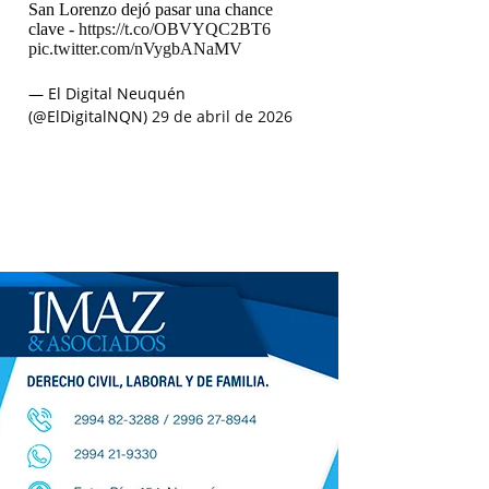
San Lorenzo dejó pasar una chance
clave -
https://t.co/OBVYQC2BT6
pic.twitter.com/nVygbANaMV
— El Digital Neuquén
(@ElDigitalNQN)
29 de abril de 2026