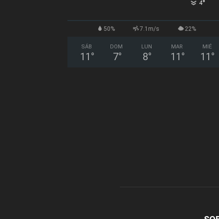
°
4
50%
7.1m/s
22%
SÁB
DOM
LUN
MAR
MIÉ
11
°
7
°
8
°
11
°
11
°