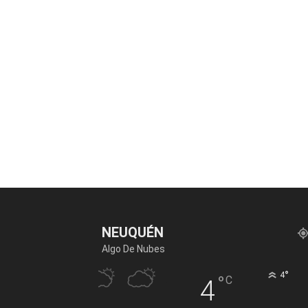
NEUQUÉN
Algo De Nubes
°
4
°
C
4