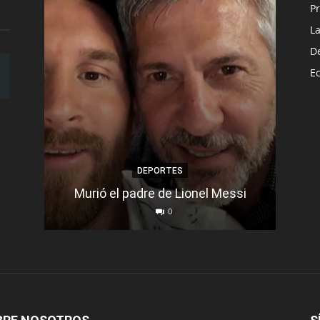
Pr
L
D
E
DEPORTES
Murió el padre de Lionel Messi
Se d
0