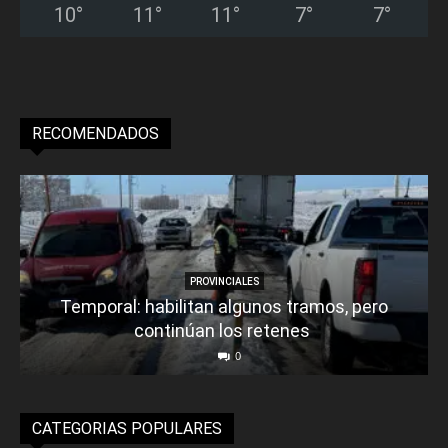
10
°
11
°
11
°
7
°
7
°
RECOMENDADOS
PROVINCIALES
Temporal: habilitan algunos tramos, pero
continúan los retenes
0
CATEGORIAS POPULARES