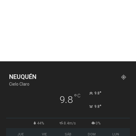
NEUQUÉN
Cielo Claro
°
9.8
°
C
9.8
°
9.8
44%
8.4m/s
0%
JUE
VIE
SÁB
DOM
LUN