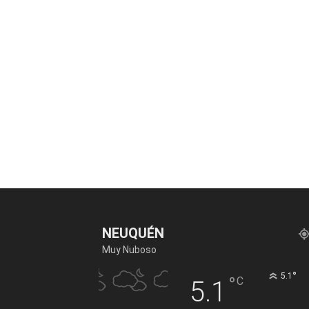
NEUQUÉN
Muy Nuboso
°
5.1
°
C
5.1