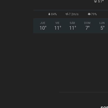
°
5.1
84%
7.2m/s
79%
JUE
VIE
SÁB
DOM
LUN
10
°
11
°
11
°
7
°
5
°