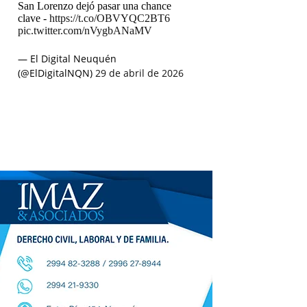
San Lorenzo dejó pasar una chance
clave -
https://t.co/OBVYQC2BT6
pic.twitter.com/nVygbANaMV
— El Digital Neuquén
(@ElDigitalNQN)
29 de abril de 2026