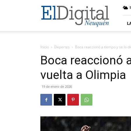
El
5
Digital
Neuquen
L
Inicio
Deportes
Boca reaccionó a tiempo y se lo di
Boca reaccionó a
vuelta a Olimpia
19 de enero de 2026