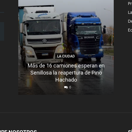
Pr
L
D
E
LA CIUDAD
Más de 16 camiones esperan en
Senillosa la reapertura de Pino
Se e
Hachado
0