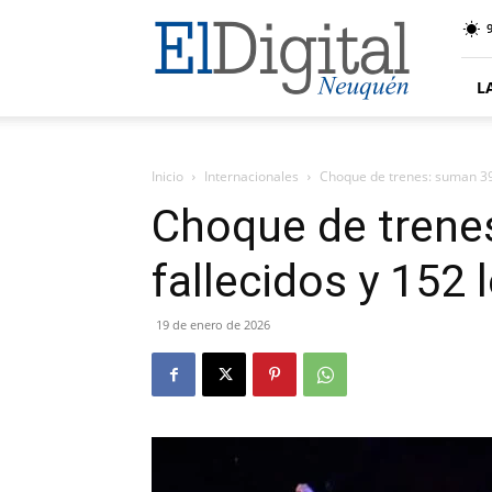
El
9
Digital
Neuquen
L
Inicio
Internacionales
Choque de trenes: suman 39 
Choque de trene
fallecidos y 152 
19 de enero de 2026