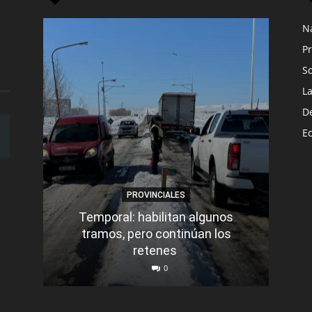
N
Pr
S
L
D
E
PROVINCIALES
Temporal: habilitan algunos
tramos, pero continúan los
Q
retenes
nu
0