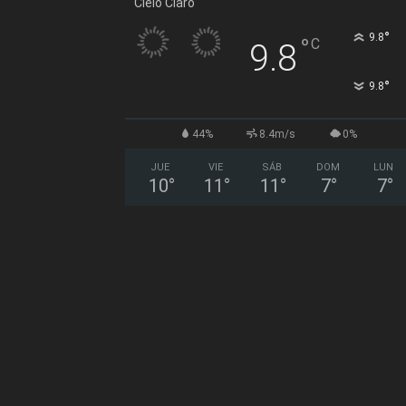
Cielo Claro
°
9.8
°
C
9.8
°
9.8
44%
8.4m/s
0%
JUE
VIE
SÁB
DOM
LUN
10
°
11
°
11
°
7
°
7
°