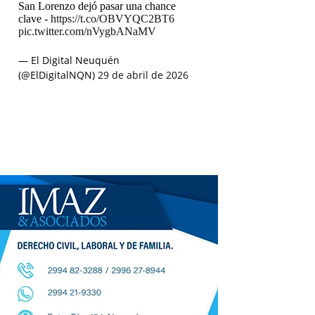
San Lorenzo dejó pasar una chance
clave -
https://t.co/OBVYQC2BT6
pic.twitter.com/nVygbANaMV
— El Digital Neuquén
(@ElDigitalNQN)
29 de abril de 2026