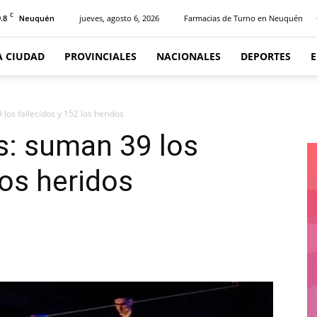
C
.8
jueves, agosto 6, 2026
Farmacias de Turno en Neuquén
Neuquén
A CIUDAD
PROVINCIALES
NACIONALES
DEPORTES
los fallecidos y 152 los heridos
s: suman 39 los
los heridos