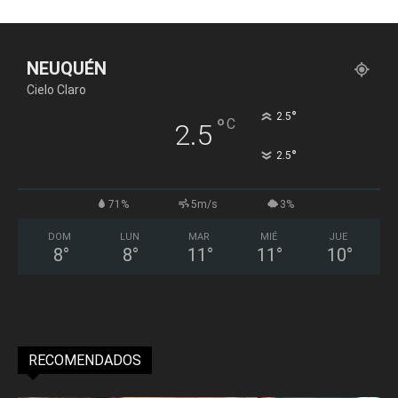
NEUQUÉN
Cielo Claro
°
2.5
°
C
2.5
°
2.5
71%
5m/s
3%
DOM
LUN
MAR
MIÉ
JUE
8
°
8
°
11
°
11
°
10
°
RECOMENDADOS