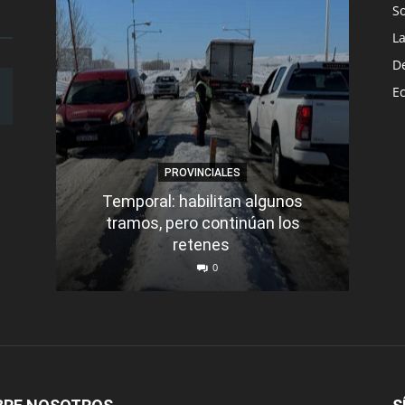
S
L
D
E
PROVINCIALES
Temporal: habilitan algunos
tramos, pero continúan los
Q
retenes
nu
0