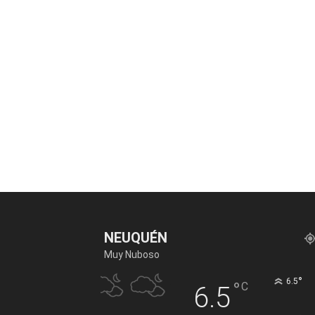
NEUQUÉN
Muy Nuboso
°
6.5
°
C
6.5