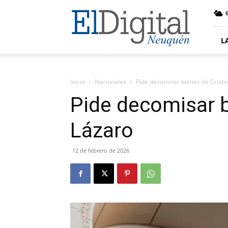
El
6
Digital
Neuquen
L
Inicio
Nacionales
Pide decomisar bienes de Cristi
Pide decomisar b
Lázaro
12 de febrero de 2026