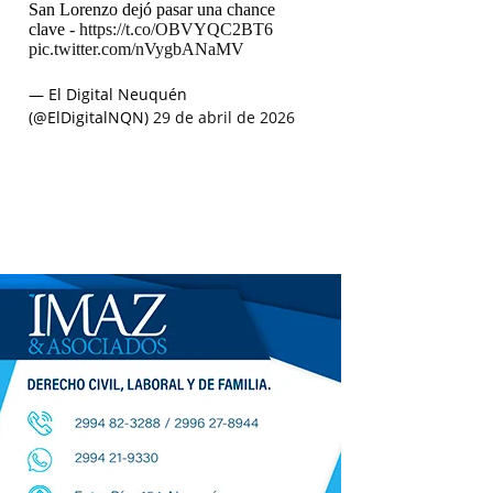
San Lorenzo dejó pasar una chance
clave -
https://t.co/OBVYQC2BT6
pic.twitter.com/nVygbANaMV
— El Digital Neuquén
(@ElDigitalNQN)
29 de abril de 2026