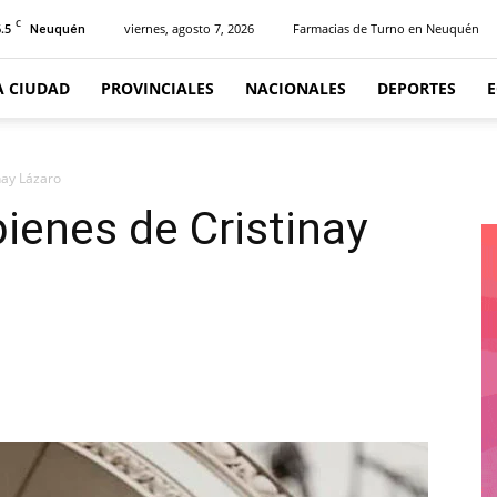
C
.5
viernes, agosto 7, 2026
Farmacias de Turno en Neuquén
Neuquén
A CIUDAD
PROVINCIALES
NACIONALES
DEPORTES
nay Lázaro
ienes de Cristinay