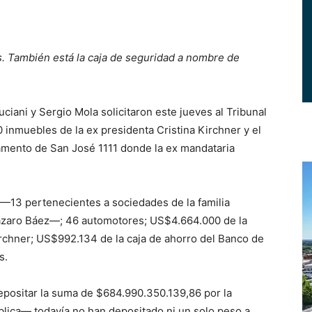
. También está la caja de seguridad a nombre de
iani y Sergio Mola solicitaron este jueves al Tribunal
 inmuebles de la ex presidenta Cristina Kirchner y el
amento de San José 1111 donde la ex mandataria
—13 pertenecientes a sociedades de la familia
Lázaro Báez—; 46 automotores; US$4.664.000 de la
rchner; US$992.134 de la caja de ahorro del Banco de
s.
positar la suma de $684.990.350.139,86 por la
blica— todavía no han depositado ni un solo peso a