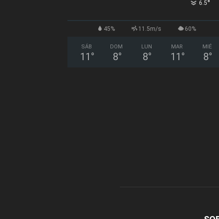
°
6.5
45%
11.5m/s
60%
SÁB
DOM
LUN
MAR
MIÉ
11
°
8
°
8
°
11
°
8
°