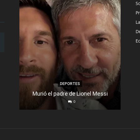
S
Pr
L
D
E
DEPORTES
Murió el padre de Lionel Messi
Se d
0