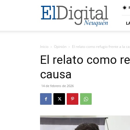
El
8
Digital
Neuquen
L
Inicio
Opinión
El relato como refugio frente a la c
El relato como re
causa
14 de febrero de 2026