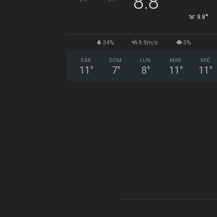
8.8
°
8.8
34%
9.9m/s
3%
SÁB
DOM
LUN
MAR
MIÉ
11
°
7
°
8
°
11
°
11
°