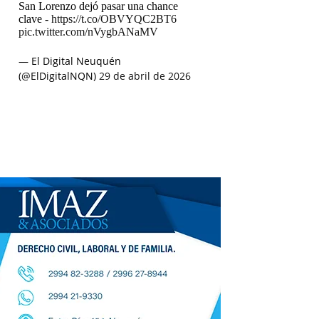
San Lorenzo dejó pasar una chance
clave -
https://t.co/OBVYQC2BT6
pic.twitter.com/nVygbANaMV
— El Digital Neuquén
(@ElDigitalNQN)
29 de abril de 2026