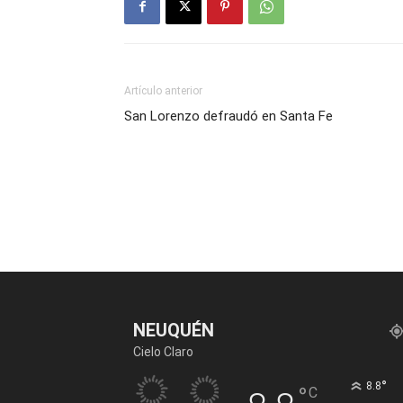
Artículo anterior
San Lorenzo defraudó en Santa Fe
NEUQUÉN
Cielo Claro
°
8.8
°
C