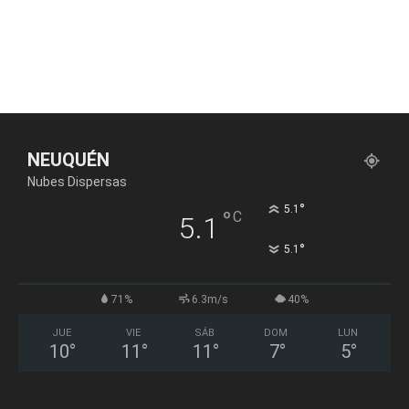
NEUQUÉN
Nubes Dispersas
°
5.1
°
C
5.1
°
5.1
71%
6.3m/s
40%
JUE
VIE
SÁB
DOM
LUN
10
°
11
°
11
°
7
°
5
°