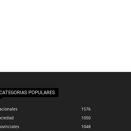
CATEGORIAS POPULARES
acionales
1576
ociedad
1050
ovinciales
1048