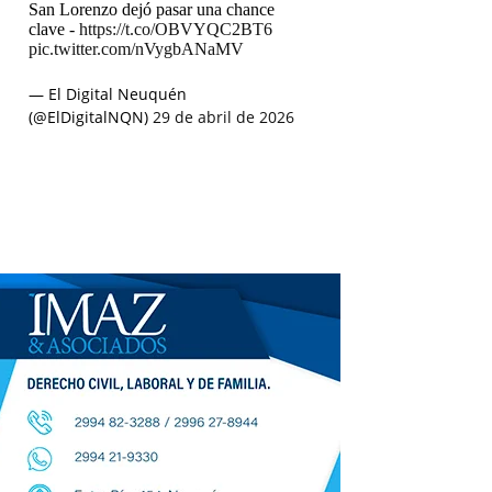
San Lorenzo dejó pasar una chance
clave -
https://t.co/OBVYQC2BT6
pic.twitter.com/nVygbANaMV
— El Digital Neuquén
(@ElDigitalNQN)
29 de abril de 2026