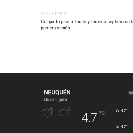
Artículo anterior
Colapinto pisó a fondo y terminó séptimo en l
primera sesión
NEUQUÉN
Lluvia Ligera
°
4.7
°
C
4.7
°
4.7