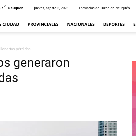
C
.7
jueves, agosto 6, 2026
Farmacias de Turno en Neuquén
Neuquén
A CIUDAD
PROVINCIALES
NACIONALES
DEPORTES
llonarias pérdidas
os generaron
idas