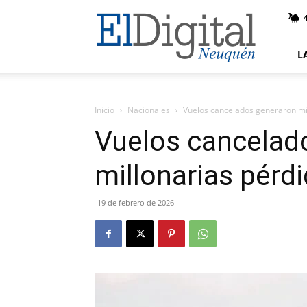
El
4
Digital
Neuquen
L
Inicio
Nacionales
Vuelos cancelados generaron mi
Vuelos cancelad
millonarias pérd
19 de febrero de 2026