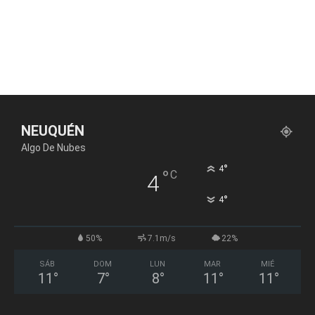
NEUQUÉN
Algo De Nubes
°
4
°
C
4
°
4
50%
7.1m/s
22%
SÁB
DOM
LUN
MAR
MIÉ
11
°
7
°
8
°
11
°
11
°