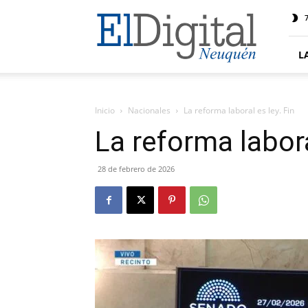
El
7
Digital
Neuquen
L
Inicio
Nacionales
La reforma laboral es ley. Fin
La reforma labora
28 de febrero de 2026