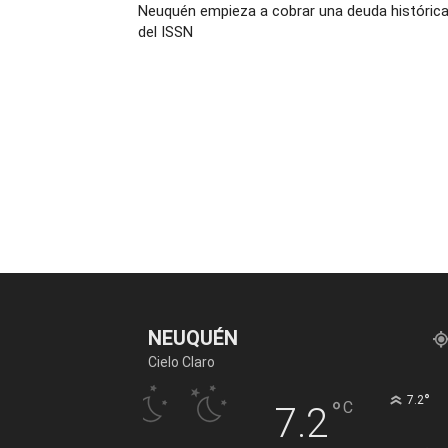
Neuquén empieza a cobrar una deuda históric
del ISSN
NEUQUÉN
Cielo Claro
°
7.2
°
C
7.2