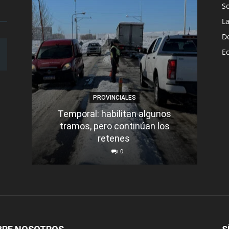
S
L
D
E
PROVINCIALES
Temporal: habilitan algunos
tramos, pero continúan los
Q
retenes
nu
0