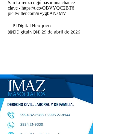
San Lorenzo dejó pasar una chance
clave -
https://t.co/OBVYQC2BT6
pic.twitter.com/nVygbANaMV
— El Digital Neuquén
(@ElDigitalNQN)
29 de abril de 2026