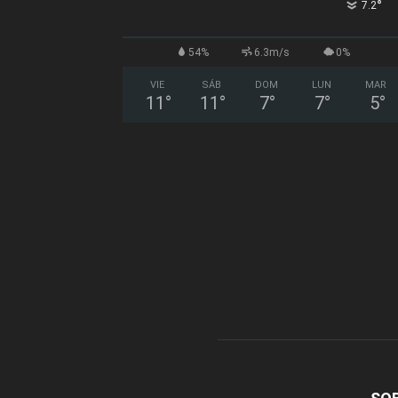
°
7.2
54%
6.3m/s
0%
VIE
SÁB
DOM
LUN
MAR
11
°
11
°
7
°
7
°
5
°