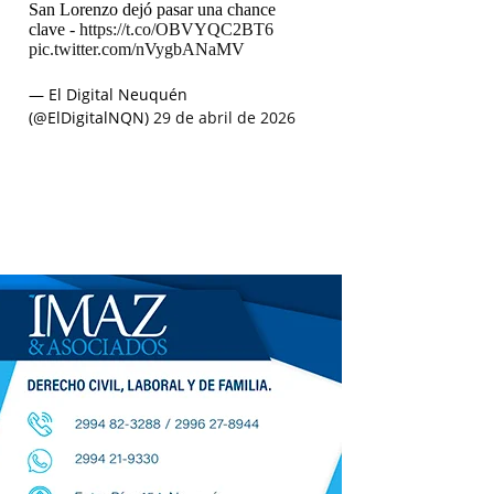
San Lorenzo dejó pasar una chance
clave -
https://t.co/OBVYQC2BT6
pic.twitter.com/nVygbANaMV
— El Digital Neuquén
(@ElDigitalNQN)
29 de abril de 2026