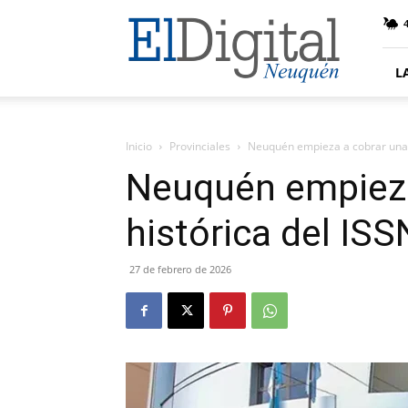
El
4
Digital
Neuquen
L
Inicio
Provinciales
Neuquén empieza a cobrar una 
Neuquén empieza
histórica del ISS
27 de febrero de 2026