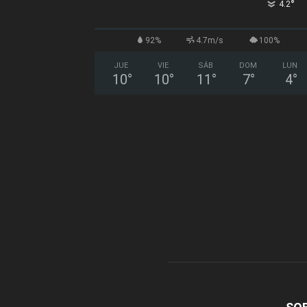
°
4.2
92%
4.7m/s
100%
JUE
VIE
SÁB
DOM
LUN
10
°
10
°
11
°
7
°
4
°