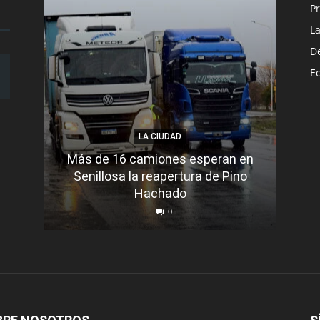
Pr
L
D
E
LA CIUDAD
Más de 16 camiones esperan en
Senillosa la reapertura de Pino
Se e
Hachado
0