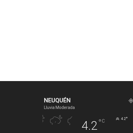
NEUQUÉN
Lluvia Moderada
°
4.2
°
C
4.2