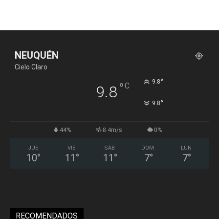
NEUQUÉN
Cielo Claro
°
9.8
°
C
9.8
°
9.8
44%
8.4m/s
0%
JUE
VIE
SÁB
DOM
LUN
10
°
11
°
11
°
7
°
7
°
RECOMENDADOS