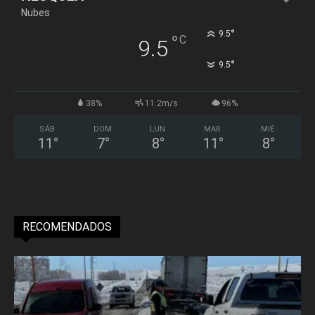
Nubes
°
9.5
°
C
9.5
°
9.5
38%
11.2m/s
96%
SÁB
DOM
LUN
MAR
MIÉ
11
°
7
°
8
°
11
°
8
°
RECOMENDADOS