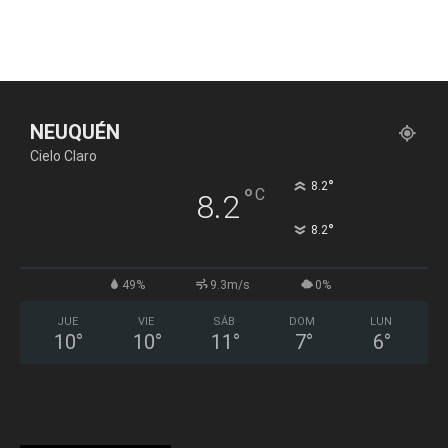
NEUQUÉN
Cielo Claro
°
8.2
°
C
8.2
°
8.2
49%
9.3m/s
0%
JUE
VIE
SÁB
DOM
LUN
10
°
10
°
11
°
7
°
6
°