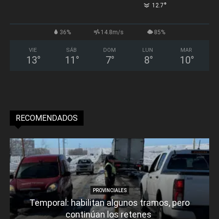
°
12.7
36%
14.8m/s
85%
VIE
SÁB
DOM
LUN
MAR
13
°
11
°
7
°
8
°
10
°
RECOMENDADOS
PROVINCIALES
Temporal: habilitan algunos tramos, pero
continúan los retenes