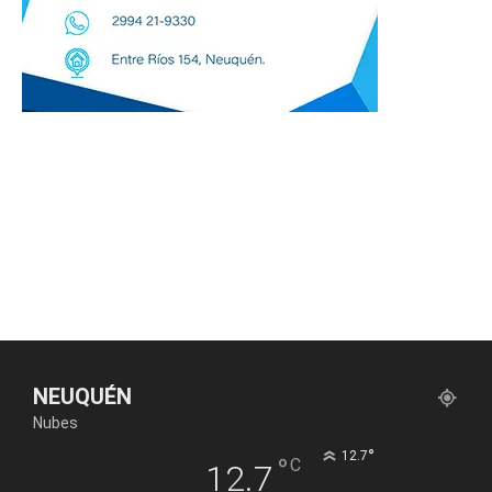
NEUQUÉN
Nubes
°
12.7
°
C
12.7