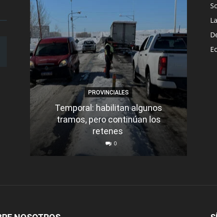
S
L
D
E
PROVINCIALES
Temporal: habilitan algunos
tramos, pero continúan los
Q
retenes
nu
0