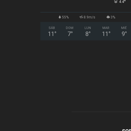
°
4.4
55%
8.9m/s
3%
SÁB
DOM
LUN
MAR
MIÉ
11
°
7
°
8
°
11
°
9
°