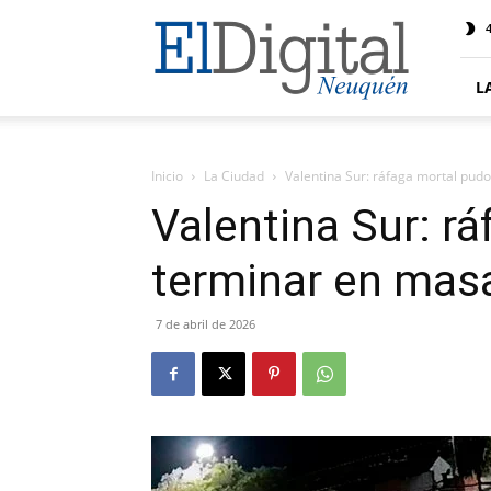
El
4
Digital
Neuquen
L
Inicio
La Ciudad
Valentina Sur: ráfaga mortal pud
Valentina Sur: r
terminar en mas
7 de abril de 2026