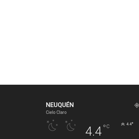
NEUQUÉN
Cielo Claro
°
4.4
°
C
4.4