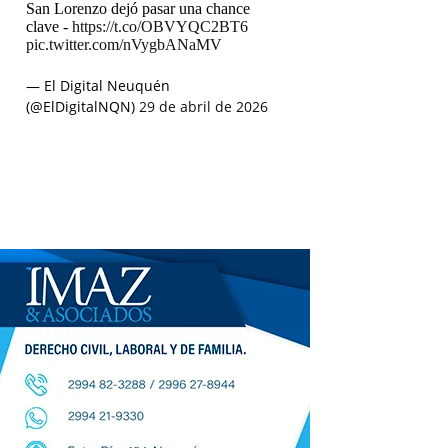
San Lorenzo dejó pasar una chance
clave -
https://t.co/OBVYQC2BT6
pic.twitter.com/nVygbANaMV
— El Digital Neuquén
(@ElDigitalNQN)
29 de abril de 2026