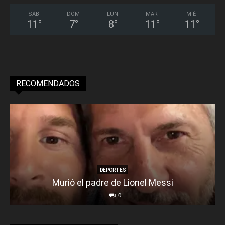
SÁB
DOM
LUN
MAR
MIÉ
11
°
7
°
8
°
11
°
11
°
RECOMENDADOS
DEPORTES
Murió el padre de Lionel Messi
0