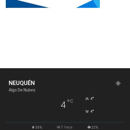
NEUQUÉN
Algo De Nubes
°
4
°
C
4
°
4
50%
7.1m/s
22%