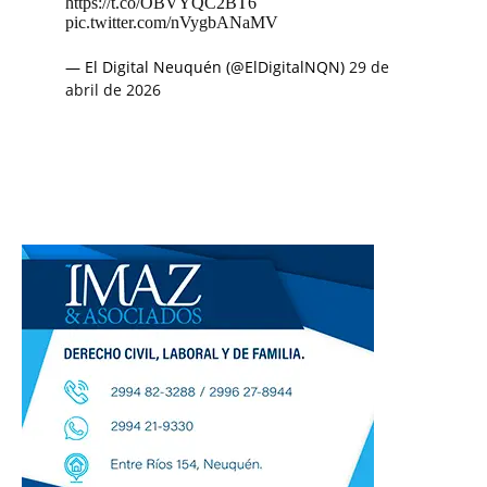
https://t.co/OBVYQC2BT6
pic.twitter.com/nVygbANaMV
— El Digital Neuquén (@ElDigitalNQN)
29 de
abril de 2026