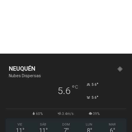
NEUQUÉN
Nubes Dispersas
°
5.6
°
C
5.6
°
5.6
60%
3.4m/s
39%
VIE
SÁB
DOM
LUN
MAR
11
°
11
°
7
°
8
°
6
°