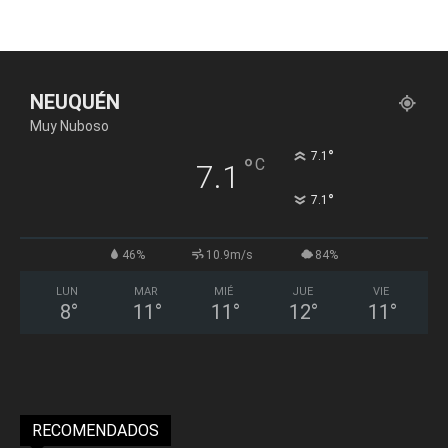
NEUQUÉN
Muy Nuboso
°
7.1
°
C
7.1
°
7.1
46%
10.9m/s
84%
LUN
MAR
MIÉ
JUE
VIE
8
°
11
°
11
°
12
°
11
°
RECOMENDADOS