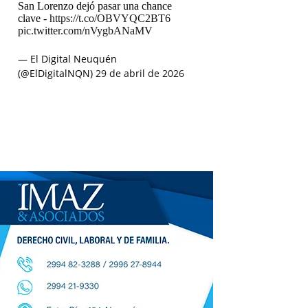
San Lorenzo dejó pasar una chance
clave -
https://t.co/OBVYQC2BT6
pic.twitter.com/nVygbANaMV
— El Digital Neuquén
(@ElDigitalNQN)
29 de abril de 2026