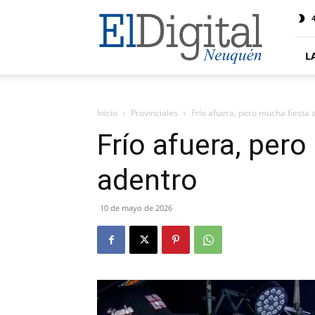
El
4
Digital
Neuquen
L
Inicio
Provinciales
Frío afuera, pero mucha fiesta 
Frío afuera, pero
adentro
10 de mayo de 2026