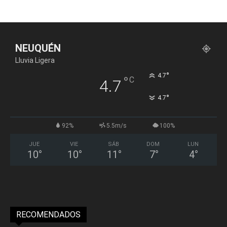
NEUQUÉN
Lluvia Ligera
°
4.7
°
C
4.7
°
4.7
92%
5.5m/s
100%
JUE
VIE
SÁB
DOM
LUN
10
°
10
°
11
°
7
°
4
°
RECOMENDADOS