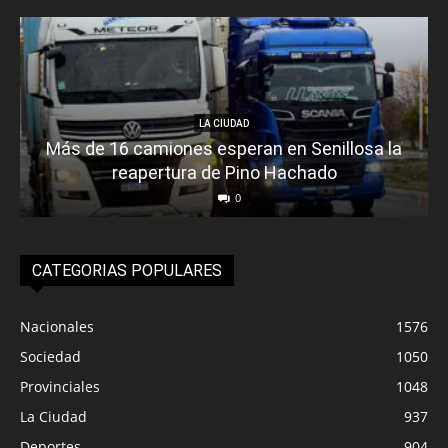
LA CIUDAD
Más de 16 camiones esperan en Senillosa la
reapertura de Pino Hachado
0
CATEGORIAS POPULARES
Nacionales
1576
Sociedad
1050
Provinciales
1048
La Ciudad
937
Deportes
904