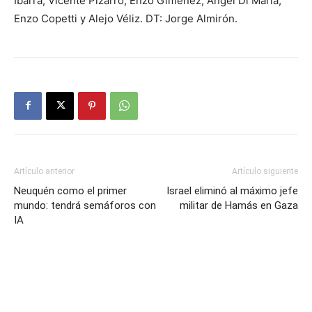
Ibarra, Vicente Pizarro; Enzo Giménez, Ángel Di María;
Enzo Copetti y Alejo Véliz. DT: Jorge Almirón.
Artículo anterior
Artículo siguiente
Neuquén como el primer
Israel eliminó al máximo jefe
mundo: tendrá semáforos con
militar de Hamás en Gaza
IA