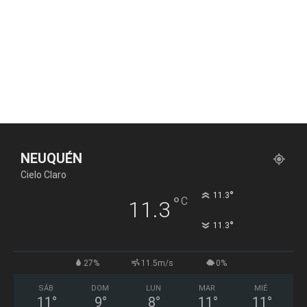
NEUQUÉN
Cielo Claro
°
11.3
°
C
11.3
°
11.3
27%
11.5m/s
0%
SÁB
DOM
LUN
MAR
MIÉ
11
°
9
°
8
°
11
°
11
°