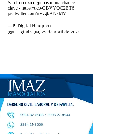
San Lorenzo dejó pasar una chance
clave -
https://t.co/OBVYQC2BT6
pic.twitter.com/nVygbANaMV
— El Digital Neuquén
(@ElDigitalNQN)
29 de abril de 2026