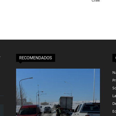
Chile
RECOMENDADOS
N
Pr
S
L
D
E