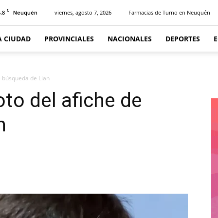
C
.8
viernes, agosto 7, 2026
Farmacias de Turno en Neuquén
Neuquén
A CIUDAD
PROVINCIALES
NACIONALES
DEPORTES
de búsqueda de Lian
oto del afiche de
n