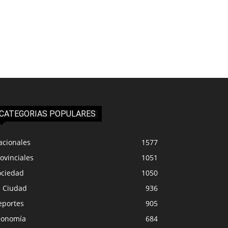
CATEGORIAS POPULARES
acionales
1577
ovinciales
1051
ociedad
1050
a Ciudad
936
eportes
905
conomía
684