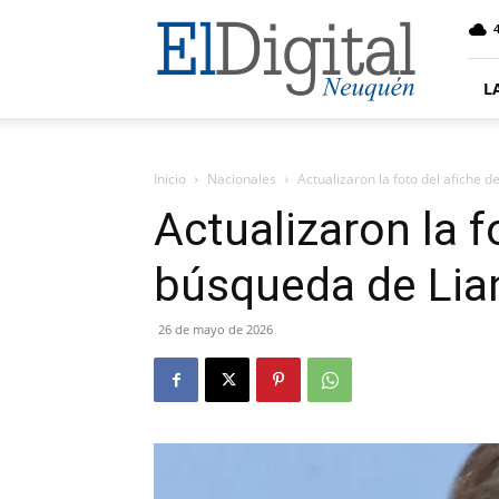
El
4
Digital
Neuquen
L
Inicio
Nacionales
Actualizaron la foto del afiche 
Actualizaron la f
búsqueda de Lia
26 de mayo de 2026