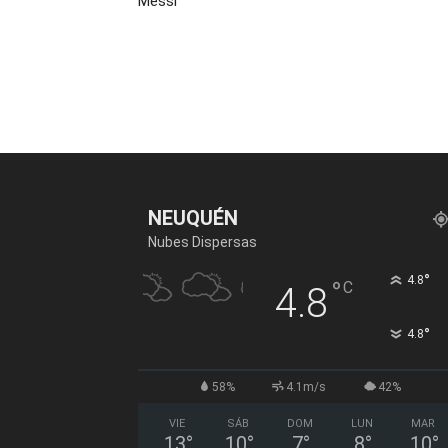
Messi
NEUQUÉN
Nubes Dispersas
°
4.8
°
C
4.8
°
4.8
58%
4.1m/s
42%
VIE
SÁB
DOM
LUN
MAR
13
°
10
°
7
°
8
°
10
°