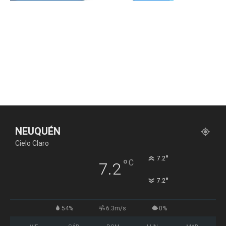
NEUQUÉN
Cielo Claro
°
7.2
°
C
7.2
°
7.2
54%
6.3m/s
0%