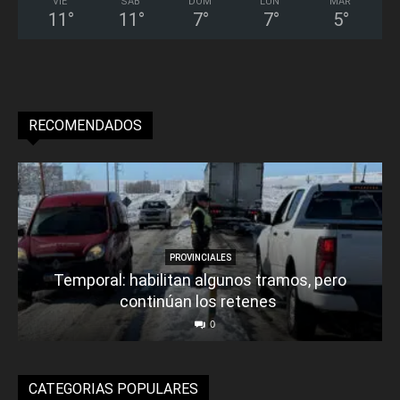
VIE
SÁB
DOM
LUN
MAR
11
°
11
°
7
°
7
°
5
°
RECOMENDADOS
PROVINCIALES
Temporal: habilitan algunos tramos, pero
continúan los retenes
0
CATEGORIAS POPULARES