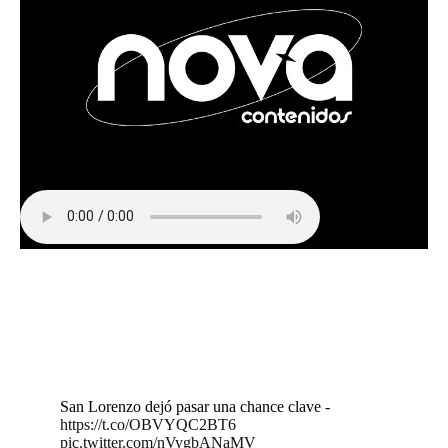
San Lorenzo dejó pasar una chance clave -
https://t.co/OBVYQC2BT6
pic.twitter.com/nVygbANaMV