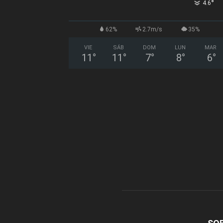
°
4.6
62%
2.7m/s
35%
VIE
SÁB
DOM
LUN
MAR
11
°
11
°
7
°
8
°
6
°