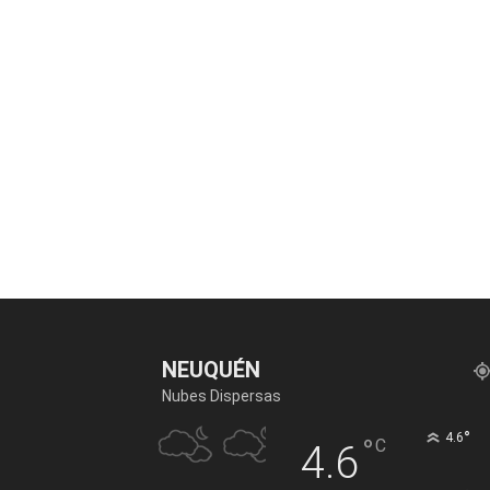
NEUQUÉN
Nubes Dispersas
°
4.6
°
C
4.6