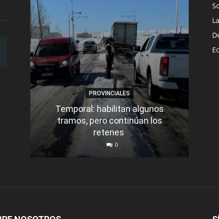
S
L
D
E
PROVINCIALES
Temporal: habilitan algunos
tramos, pero continúan los
Q
retenes
nu
0