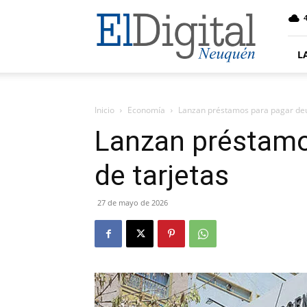
El
4
Digital
Neuquen
L
Inicio
Economía
Lanzan préstamos para pagar deu
Lanzan préstamo
de tarjetas
27 de mayo de 2026