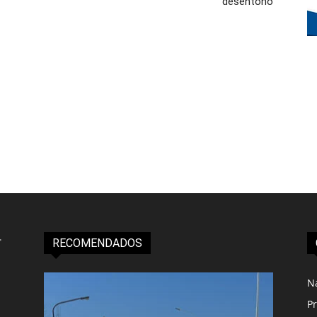
desentonó
RECOMENDADOS
N
Pr