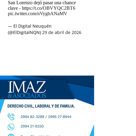
San Lorenzo dejó pasar una chance
clave -
https://t.co/OBVYQC2BT6
pic.twitter.com/nVygbANaMV
— El Digital Neuquén
(@ElDigitalNQN)
29 de abril de 2026