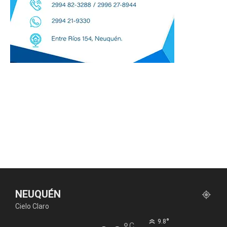
NEUQUÉN
Cielo Claro
°
9.8
C