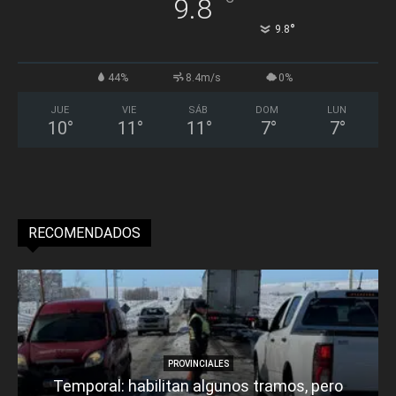
°
9.8
°
9.8
44%
8.4m/s
0%
JUE
VIE
SÁB
DOM
LUN
10
°
11
°
11
°
7
°
7
°
RECOMENDADOS
PROVINCIALES
Temporal: habilitan algunos tramos, pero