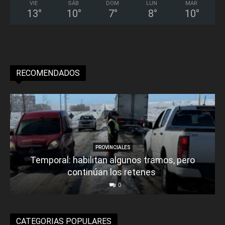
VIE
SÁB
DOM
LUN
MAR
13
°
10
°
7
°
8
°
10
°
RECOMENDADOS
PROVINCIALES
Temporal: habilitan algunos tramos, pero
continúan los retenes
0
CATEGORIAS POPULARES