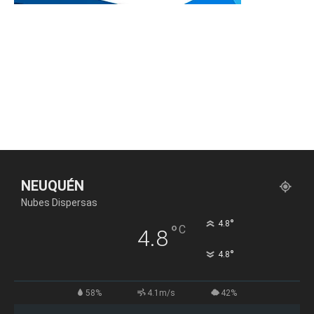
NEUQUÉN
Nubes Dispersas
°
4.8
°
C
4.8
°
4.8
58%
4.1m/s
42%