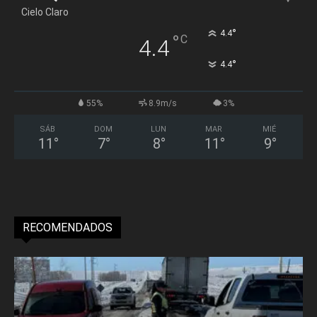
Cielo Claro
°
4.4
°
C
4.4
°
4.4
55%
8.9m/s
3%
SÁB
DOM
LUN
MAR
MIÉ
11
°
7
°
8
°
11
°
9
°
RECOMENDADOS