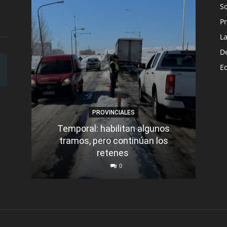
S
Pr
L
D
E
PROVINCIALES
Temporal: habilitan algunos
tramos, pero continúan los
Q
retenes
nu
0