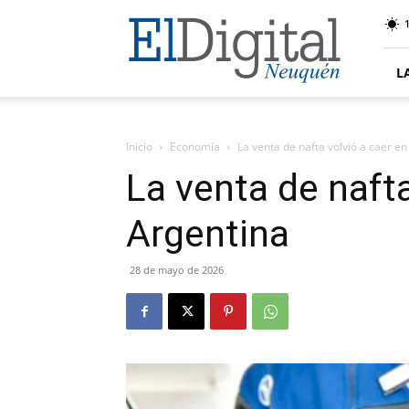
El
Digital
Neuquen
L
Inicio
Economía
La venta de nafta volvió a caer e
La venta de nafta
Argentina
28 de mayo de 2026