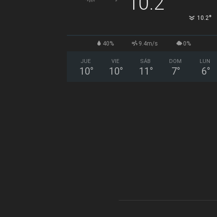
10.2
°
10.2
40%
9.4m/s
0%
JUE
VIE
SÁB
DOM
LUN
10
°
10
°
11
°
7
°
6
°