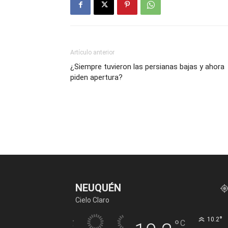
Artículo anterior
¿Siempre tuvieron las persianas bajas y ahora
piden apertura?
NEUQUÉN
Cielo Claro
°
10.2
°
C