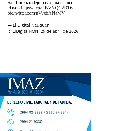
San Lorenzo dejó pasar una chance
clave -
https://t.co/OBVYQC2BT6
pic.twitter.com/nVygbANaMV
— El Digital Neuquén
(@ElDigitalNQN)
29 de abril de 2026