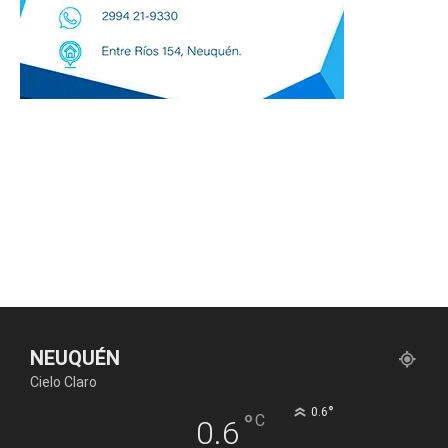
NEUQUÉN
Cielo Claro
°
0.6
°
C
0.6