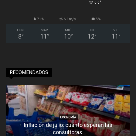
°
0.6
71%
6.1m/s
5%
LUN
MAR
MIÉ
JUE
VIE
8
°
11
°
10
°
12
°
11
°
RECOMENDADOS
ECONOMÍA
Inflación de julio: cuánto esperan las
consultoras