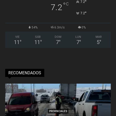
°
7.2
°
C
7.2
°
7.2
54%
6.3m/s
0%
VIE
SÁB
DOM
LUN
MAR
11
°
11
°
7
°
7
°
5
°
RECOMENDADOS
PROVINCIALES